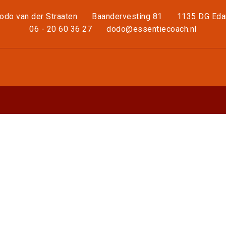
odo van der Straaten
Baandervesting 81
1135 DG Ed
06 - 20 60 36 27
dodo@essentiecoach.nl