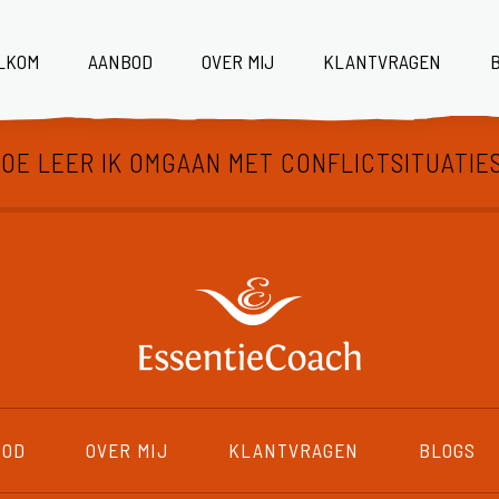
LKOM
AANBOD
OVER MIJ
KLANTVRAGEN
t
HOE LEER IK OMGAAN MET CONFLICTSITUATIES
BOD
OVER MIJ
KLANTVRAGEN
BLOGS